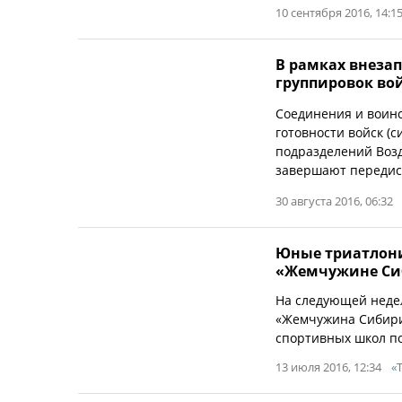
10 сентября 2016, 14:1
В рамках внеза
группировок во
Соединения и воинс
готовности войск (с
подразделений Возд
завершают передис
30 августа 2016, 06:32
Юные триатлони
«Жемчужине Си
На следующей недел
«Жемчужина Сибири»
спортивных школ по
13 июля 2016, 12:34
«