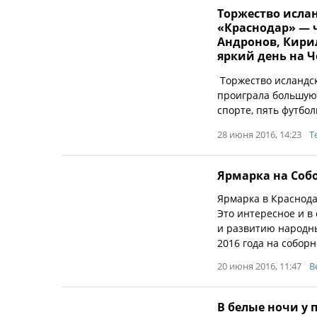
Торжество исла
«Краснодар» — 
Андронов, Кири
яркий день на 
Торжество исландск
проиграла большую 
спорте, пять футбол
28 июня 2016, 14:23
Т
Ярмарка на Соб
Ярмарка в Краснод
Это интересное и 
и развитию народны
2016 года на собор
20 июня 2016, 11:47
B
В белые ночи у 