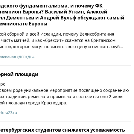
ндского фундаментализма, и почему ФК
чемпион Европы? Василий Уткин, Алексей
лл Дементьев и Андрей Вульф обсуждают самый
Чемпионате Европы
ой сборной и всей Исландии, почему Великобритания
часть матчей, и как «брексит» скажется на британском
истов, которые могут повысить свою цену и сменить клуб...
елеканал «ДОЖДЬ»
орной площади
аре
в своем роде уникальное мероприятие посвящено сохранению
х традиции, ремесла и промысла и состояится оно 2 июля
ной площади города Краснодара.
elora23.ru
петербургских студентов снижается успеваемость