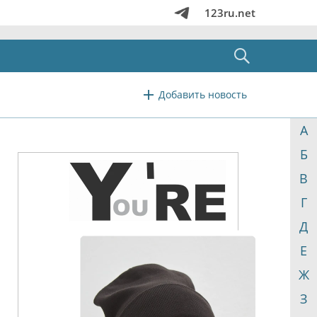
123ru.net
Добавить новость
А
Б
В
Г
Д
Е
Ж
З