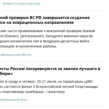
5
Юлия A (LiveJournal.com)
пной проверки ВС РФ завершается создание
йск на операционных направлениях
кие части привлекаемые к внезапной проверке боевой
ил) Южного, Центрального, Западного военных округов,
ушно-космических сил и Воздушно-десантных войск
локацию в назначенные районы.
«Ветеранские Вести»
сты России посоревнуются за звание лучшего в
бири»
и, в среду и четверг, 20-21 июля, на территории ЦЗВС
 состоится финал II Всероссийской летней Спартакиады
 спортивному троеборью – триатлону.
Тюменская Жизнь»