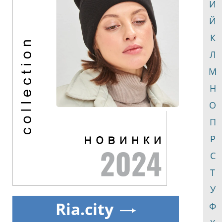
И
Й
К
Л
М
Н
О
П
Р
С
Т
У
Ria.city
Ф