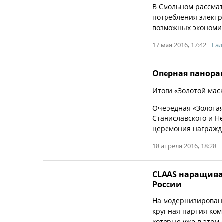
В Смольном рассма
потребления элект
возможных экономич
17 мая 2016, 17:42
Гал
Оперная панора
Итоги «Золотой мас
Очередная «Золотая
Станиславского и Н
церемония награжд
18 апреля 2016, 18:28
CLAAS наращива
России
На модернизированн
крупная партия ком
которые уже в этом 