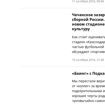
11 октября 2016, 09:49
Чеченское зазер
сборной России.
новом стадионе
культуру
Как стоит оцениват
стадион «Краснодар
частью футбольной 
обсуждают спортивн
10 октября 2016, 21:38
«Боинг» с Подк
Мы перестали верит
от «коллег» за вре
подозрительными и
хорошие черты роди
чрезвычайно самол