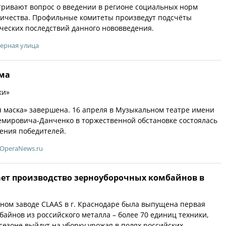
тривают вопрос о введении в регионе социальных норм
ричества. Профильные комитеты произведут подсчёты
еских последствий данного нововведения.
ерная улица
ма
ки»
 маска» завершена. 16 апреля в Музыкальном театре имени
емировича-Данченко в торжественной обстановке состоялась
ения победителей.
OperaNews.ru
ет производство зерноуборочных комбайнов в
ом заводе CLAAS в г. Краснодаре была выпущена первая
байнов из российского металла – более 70 единиц техники,
сезоне выйдут на уборку урожая в полях российских