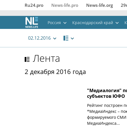
Ru24.pro
News‑life.pro
News‑life.org
29
Россия
Краснодарский край
К
02.12.2016
Лента
2 декабря 2016 года
"Медиалогия" п
субъектов ЮФО
Рейтинг построен п
*МедиаИндекс – пок
формируемого СМИ 
МедиаИндекса...