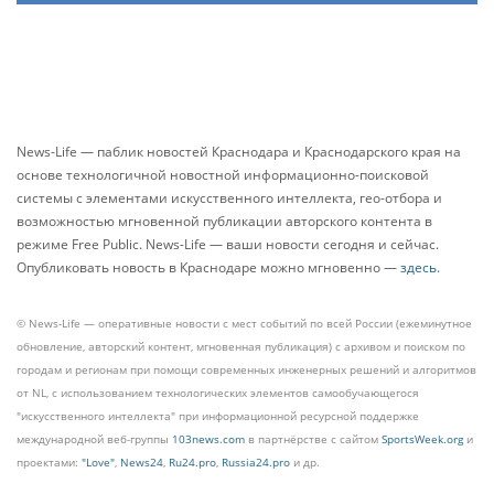
News-Life — паблик новостей Краснодара и Краснодарского края на
основе технологичной новостной информационно-поисковой
системы с элементами искусственного интеллекта, гео-отбора и
возможностью мгновенной публикации авторского контента в
режиме Free Public. News-Life — ваши новости сегодня и сейчас.
Опубликовать новость в Краснодаре можно мгновенно —
здесь
.
© News-Life — оперативные новости с мест событий по всей России (ежеминутное
обновление, авторский контент, мгновенная публикация) с архивом и поиском по
городам и регионам при помощи современных инженерных решений и алгоритмов
от NL, с использованием технологических элементов самообучающегося
"искусственного интеллекта" при информационной ресурсной поддержке
международной веб-группы
103news.com
в партнёрстве с сайтом
SportsWeek.org
и
проектами:
"Love"
,
News24
,
Ru24.pro
,
Russia24.pro
и др.