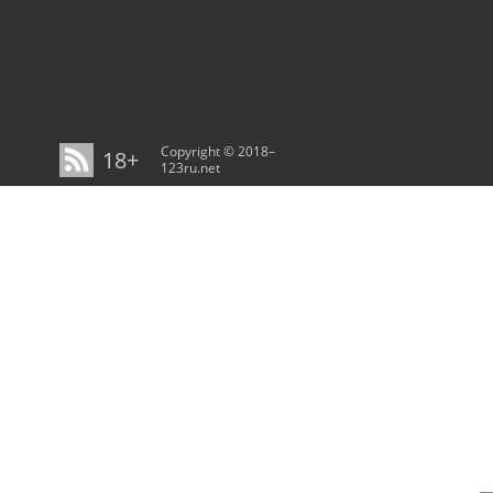
Copyright © 2018–
18+
123ru.net