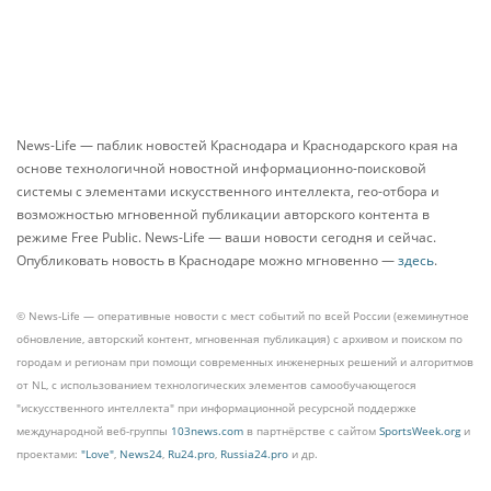
News-Life — паблик новостей Краснодара и Краснодарского края на
основе технологичной новостной информационно-поисковой
системы с элементами искусственного интеллекта, гео-отбора и
возможностью мгновенной публикации авторского контента в
режиме Free Public. News-Life — ваши новости сегодня и сейчас.
Опубликовать новость в Краснодаре можно мгновенно —
здесь
.
© News-Life — оперативные новости с мест событий по всей России (ежеминутное
обновление, авторский контент, мгновенная публикация) с архивом и поиском по
городам и регионам при помощи современных инженерных решений и алгоритмов
от NL, с использованием технологических элементов самообучающегося
"искусственного интеллекта" при информационной ресурсной поддержке
международной веб-группы
103news.com
в партнёрстве с сайтом
SportsWeek.org
и
проектами:
"Love"
,
News24
,
Ru24.pro
,
Russia24.pro
и др.