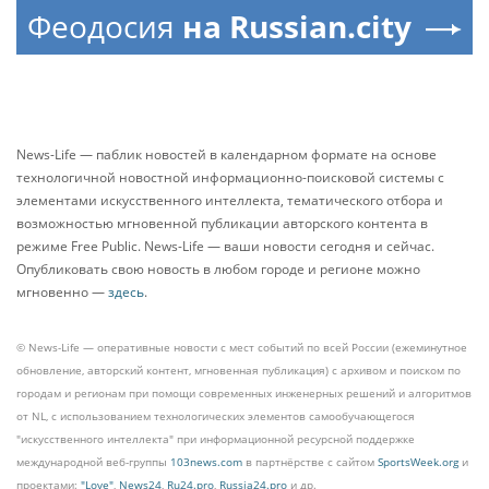
Феодосия
на Russian.city
News-Life — паблик новостей в календарном формате на основе
технологичной новостной информационно-поисковой системы с
элементами искусственного интеллекта, тематического отбора и
возможностью мгновенной публикации авторского контента в
режиме Free Public. News-Life — ваши новости сегодня и сейчас.
Опубликовать свою новость в любом городе и регионе можно
мгновенно —
здесь
.
© News-Life — оперативные новости с мест событий по всей России (ежеминутное
обновление, авторский контент, мгновенная публикация) с архивом и поиском по
городам и регионам при помощи современных инженерных решений и алгоритмов
от NL, с использованием технологических элементов самообучающегося
"искусственного интеллекта" при информационной ресурсной поддержке
международной веб-группы
103news.com
в партнёрстве с сайтом
SportsWeek.org
и
проектами:
"Love"
,
News24
,
Ru24.pro
,
Russia24.pro
и др.