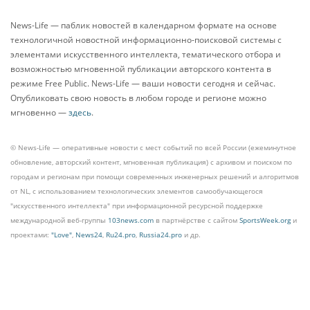
News-Life — паблик новостей в календарном формате на основе
технологичной новостной информационно-поисковой системы с
элементами искусственного интеллекта, тематического отбора и
возможностью мгновенной публикации авторского контента в
режиме Free Public. News-Life — ваши новости сегодня и сейчас.
Опубликовать свою новость в любом городе и регионе можно
мгновенно —
здесь
.
© News-Life — оперативные новости с мест событий по всей России (ежеминутное
обновление, авторский контент, мгновенная публикация) с архивом и поиском по
городам и регионам при помощи современных инженерных решений и алгоритмов
от NL, с использованием технологических элементов самообучающегося
"искусственного интеллекта" при информационной ресурсной поддержке
международной веб-группы
103news.com
в партнёрстве с сайтом
SportsWeek.org
и
проектами:
"Love"
,
News24
,
Ru24.pro
,
Russia24.pro
и др.