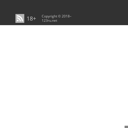
Copyright © 2018–
18+
123ru.net