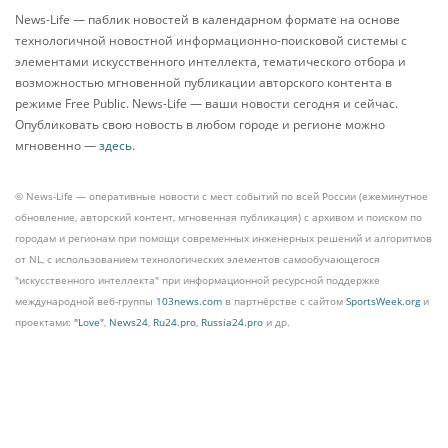
News-Life — паблик новостей в календарном формате на основе
технологичной новостной информационно-поисковой системы с
элементами искусственного интеллекта, тематического отбора и
возможностью мгновенной публикации авторского контента в
режиме Free Public. News-Life — ваши новости сегодня и сейчас.
Опубликовать свою новость в любом городе и регионе можно
мгновенно —
здесь
.
© News-Life — оперативные новости с мест событий по всей России (ежеминутное
обновление, авторский контент, мгновенная публикация) с архивом и поиском по
городам и регионам при помощи современных инженерных решений и алгоритмов
от NL, с использованием технологических элементов самообучающегося
"искусственного интеллекта" при информационной ресурсной поддержке
международной веб-группы
103news.com
в партнёрстве с сайтом
SportsWeek.org
и
проектами:
"Love"
,
News24
,
Ru24.pro
,
Russia24.pro
и др.