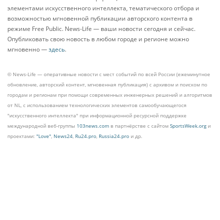
элементами искусственного интеллекта, тематического отбора и
возможностью мгновенной публикации авторского контента в
режиме Free Public. News-Life — ваши новости сегодня и сейчас.
Опубликовать свою новость в любом городе и регионе можно
мгновенно —
здесь
.
© News-Life — оперативные новости с мест событий по всей России (ежеминутное
обновление, авторский контент, мгновенная публикация) с архивом и поиском по
городам и регионам при помощи современных инженерных решений и алгоритмов
от NL, с использованием технологических элементов самообучающегося
"искусственного интеллекта" при информационной ресурсной поддержке
международной веб-группы
103news.com
в партнёрстве с сайтом
SportsWeek.org
и
проектами:
"Love"
,
News24
,
Ru24.pro
,
Russia24.pro
и др.