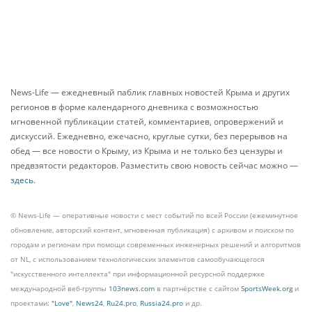
News-Life — ежедневный паблик главных новостей Крыма и других
регионов в форме календарного дневника с возможностью
мгновенной публикации статей, комментариев, опровержений и
дискуссий. Ежедневно, ежечасно, круглые сутки, без перерывов на
обед — все новости о Крыму, из Крыма и не только без цензуры и
предвзятости редакторов. Разместить свою новость сейчас можно —
здесь
.
© News-Life — оперативные новости с мест событий по всей России (ежеминутное
обновление, авторский контент, мгновенная публикация) с архивом и поиском по
городам и регионам при помощи современных инженерных решений и алгоритмов
от NL, с использованием технологических элементов самообучающегося
"искусственного интеллекта" при информационной ресурсной поддержке
международной веб-группы
103news.com
в партнёрстве с сайтом
SportsWeek.org
и
проектами:
"Love"
,
News24
,
Ru24.pro
,
Russia24.pro
и др.