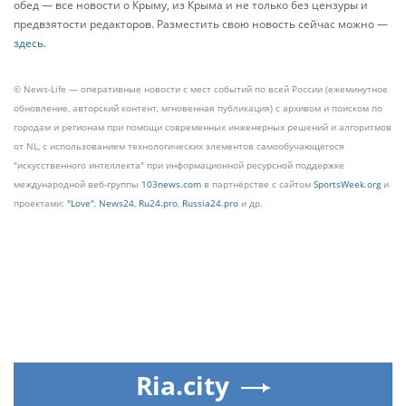
обед — все новости о Крыму, из Крыма и не только без цензуры и
предвзятости редакторов. Разместить свою новость сейчас можно —
здесь
.
© News-Life — оперативные новости с мест событий по всей России (ежеминутное
обновление, авторский контент, мгновенная публикация) с архивом и поиском по
городам и регионам при помощи современных инженерных решений и алгоритмов
от NL, с использованием технологических элементов самообучающегося
"искусственного интеллекта" при информационной ресурсной поддержке
международной веб-группы
103news.com
в партнёрстве с сайтом
SportsWeek.org
и
проектами:
"Love"
,
News24
,
Ru24.pro
,
Russia24.pro
и др.
Ria.city