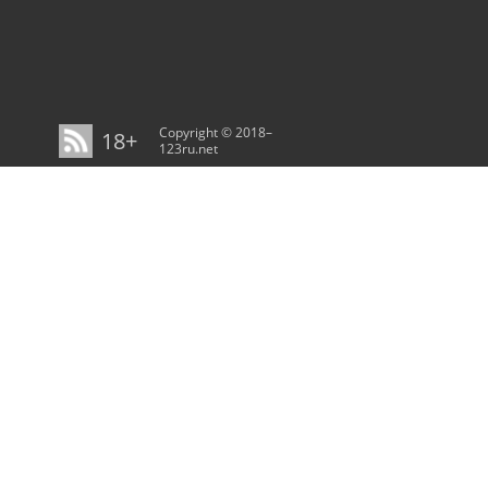
Copyright © 2018–
18+
123ru.net