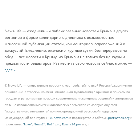
News-Life — ежедневный паблик главных новостей Крыма и других
регионов в форме календарного дневника с возможностью
мгновенной публикации статей, комментариев, опровержений и
дискуссий. Ежедневно, ежечасно, круглые сутки, без перерывов на
обед — все новости о Крыму, из Крыма и не только без цензуры и
предвзятости редакторов. Разместить свою новость сейчас можно —
здесь
.
© News-Life — оперативные новости с мест событий по всей России (ежеминутное
обновление, авторский контент, мгновенная публикация) с архивом и поиском по
городам и регионам при помощи современных инженерных решений и алгоритмов
от NL, с использованием технологических элементов самообучающегося
"искусственного интеллекта" при информационной ресурсной поддержке
международной веб-группы
103news.com
в партнёрстве с сайтом
SportsWeek.org
и
проектами:
"Love"
,
News24
,
Ru24.pro
,
Russia24.pro
и др.