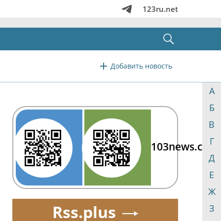
123ru.net
Добавить новость
А
Б
В
Г
103news.com
Д
Е
Ж
Rss.plus
З