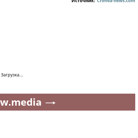
Источник:
Crimea-news.com
Загрузка...
w.media