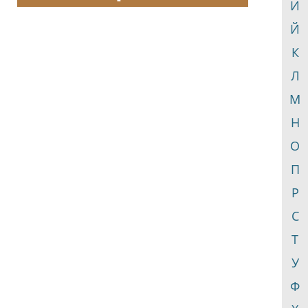
И
Й
К
Л
М
Н
О
П
Р
С
Т
У
Ф