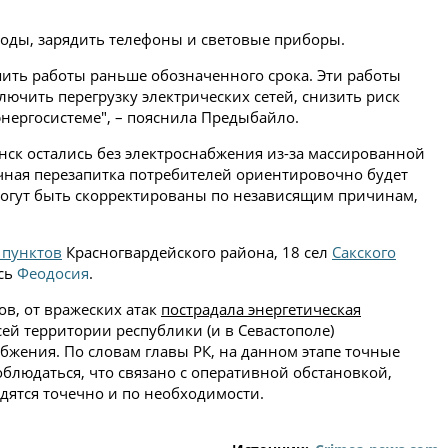
воды, зарядить телефоны и световые приборы.
шить работы раньше обозначенного срока. Эти работы
ючить перегрузку электрических сетей, снизить риск
нергосистеме", – пояснила Предыбайло.
нск остались без электроснабжения из-за массированной
ичная перезапитка потребителей ориентировочно будет
 могут быть скорректированы по независящим причинам,
 пунктов
Красногвардейского района, 18 сел
Сакского
ась
Феодосия
.
ов, от вражеских атак
пострадала энергетическая
сей территории республики (и в Севастополе)
жения. По словам главы РК, на данном этапе точные
блюдаться, что связано с оперативной обстановкой,
дятся точечно и по необходимости.