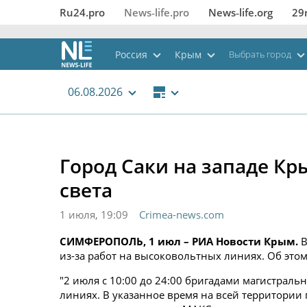
Ru24.pro
News‑life.pro
News‑life.org
29
Россия
Крым
Выбрать город
06.08.2026
Город Саки на западе Кры
света
1 июля, 19:09
Crimea-news.com
СИМФЕРОПОЛЬ, 1 июл – РИА Новости Крым.
В
из-за работ на высоковольтных линиях. Об эт
"2 июля с 10:00 до 24:00 бригадами магистрал
линиях. В указанное время на всей территории 