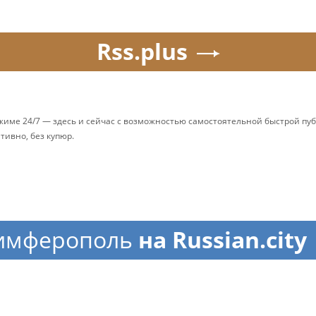
Rss.plus
ежиме 24/7 — здесь и сейчас с возможностью самостоятельной быстрой п
ативно, без купюр.
имферополь
на Russian.city