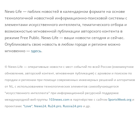
News-Life — паблик новостей в календарном формате на основе
технологичной новостной информационно-поисковой системы с
элементами искусственного интеллекта, тематического отбора и
возможностью мгновенной публикации авторского контента в
режиме Free Public. News-Life — ваши новости сегодня и сейчас.
Опубликовать свою новость в любом городе и регионе можно
мгновенно —
здесь
.
© News-Life — оперативные новости с мест событий по всей России (ежеминутное
обновление, авторский контент, мгновенная публикация) с архивом и поиском по
городам и регионам при помощи современных инженерных решений и алгоритмов
от NL, с использованием технологических элементов самообучающегося
"искусственного интеллекта" при информационной ресурсной поддержке
международной веб-группы
103news.com
в партнёрстве с сайтом
SportsWeek.org
и
проектами:
"Love"
,
News24
,
Ru24.pro
,
Russia24.pro
и др.