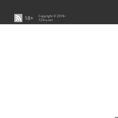
Copyright © 2018–
18+
123ru.net