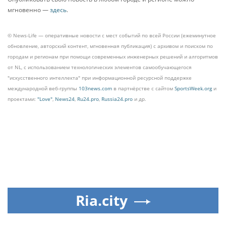
мгновенно —
здесь
.
© News-Life — оперативные новости с мест событий по всей России (ежеминутное
обновление, авторский контент, мгновенная публикация) с архивом и поиском по
городам и регионам при помощи современных инженерных решений и алгоритмов
от NL, с использованием технологических элементов самообучающегося
"искусственного интеллекта" при информационной ресурсной поддержке
международной веб-группы
103news.com
в партнёрстве с сайтом
SportsWeek.org
и
проектами:
"Love"
,
News24
,
Ru24.pro
,
Russia24.pro
и др.
Ria.city