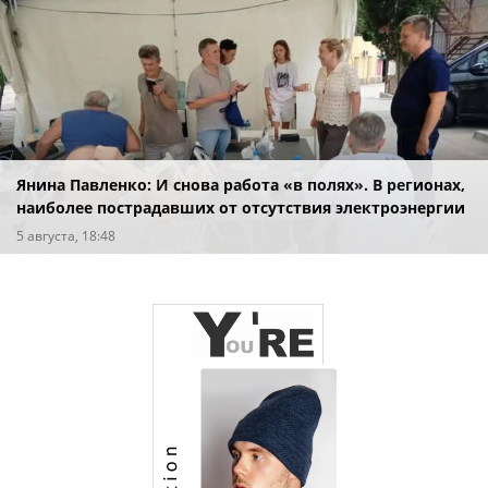
Янина Павленко: И снова работа «в полях». В регионах,
наиболее пострадавших от отсутствия электроэнергии
после вражеских атак
5 августа, 18:48