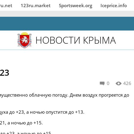
ru.net
123ru.market
Sportsweek.org
Iceprice.info
НОВОСТИ КРЫМА
+23
0
426
ущественно облачную погоду. Днем воздух прогреется до
ха до +23, а ночью опустится до +13.
21, а ночью до +15.
до +23, а ночью до +15.