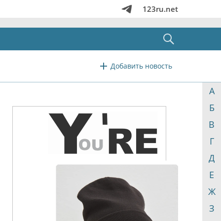
123ru.net
Добавить новость
А
Б
В
Г
Д
Е
Ж
З