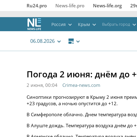
Ru24.pro
News‑life.pro
News‑life.org
29
Россия
Крым
Выбрать город
06.08.2026
Погода 2 июня: днём до 
2 июня, 00:04
Crimea-news.com
Синоптики прогнозируют в Крыму 2 июня преим
+23 градусов, а ночью опустится до +12.
В Симферополе облачно. Днем температура возду
В Алуште дождь. Температура воздуха днём до +
В Армянске облачно. Температура воздуха днём 