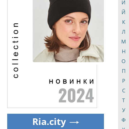
И
Й
К
Л
М
Н
О
П
Р
С
Т
У
Ria.city
Ф