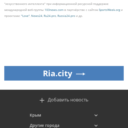
"искусственного интеллекта" при информационной ресурсной поддержке
международной веб-группы
103news.com
в партнёрстве с сайтом
SportsWeek.org
и
проектами:
"Love"
,
News24
,
Ru24.pro
,
Russia24.pro
и др.
Ria.city
Добавить новость
Крым
Другие города