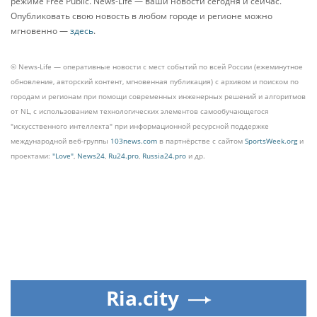
режиме Free Public. News-Life — ваши новости сегодня и сейчас.
Опубликовать свою новость в любом городе и регионе можно
мгновенно —
здесь
.
© News-Life — оперативные новости с мест событий по всей России (ежеминутное
обновление, авторский контент, мгновенная публикация) с архивом и поиском по
городам и регионам при помощи современных инженерных решений и алгоритмов
от NL, с использованием технологических элементов самообучающегося
"искусственного интеллекта" при информационной ресурсной поддержке
международной веб-группы
103news.com
в партнёрстве с сайтом
SportsWeek.org
и
проектами:
"Love"
,
News24
,
Ru24.pro
,
Russia24.pro
и др.
Ria.city