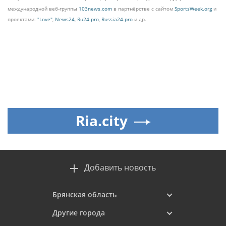
международной веб-группы
103news.com
в партнёрстве с сайтом
SportsWeek.org
и
проектами:
"Love"
,
News24
,
Ru24.pro
,
Russia24.pro
и др.
Ria.city
Добавить новость
Брянская область
Другие города