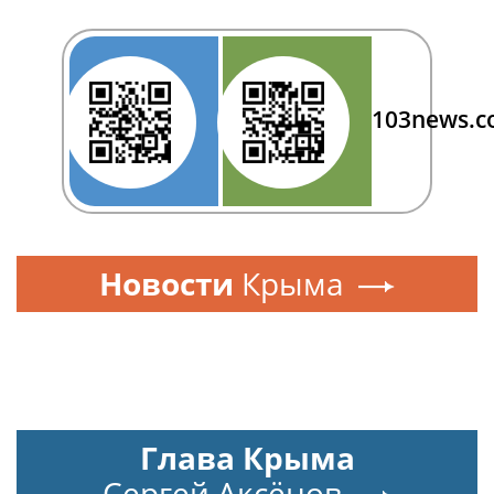
103news.
Новости
Крыма
Глава Крыма
Сергей Аксёнов