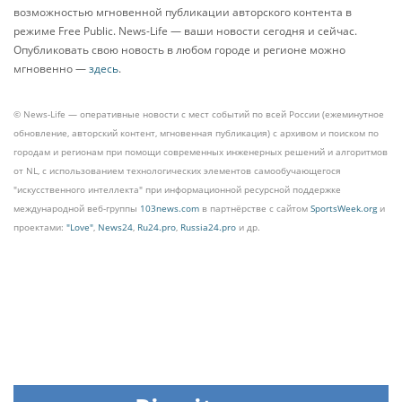
возможностью мгновенной публикации авторского контента в
режиме Free Public. News-Life — ваши новости сегодня и сейчас.
Опубликовать свою новость в любом городе и регионе можно
мгновенно —
здесь
.
© News-Life — оперативные новости с мест событий по всей России (ежеминутное
обновление, авторский контент, мгновенная публикация) с архивом и поиском по
городам и регионам при помощи современных инженерных решений и алгоритмов
от NL, с использованием технологических элементов самообучающегося
"искусственного интеллекта" при информационной ресурсной поддержке
международной веб-группы
103news.com
в партнёрстве с сайтом
SportsWeek.org
и
проектами:
"Love"
,
News24
,
Ru24.pro
,
Russia24.pro
и др.