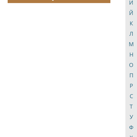
И
Й
К
Л
М
Н
О
П
Р
С
Т
У
Ф