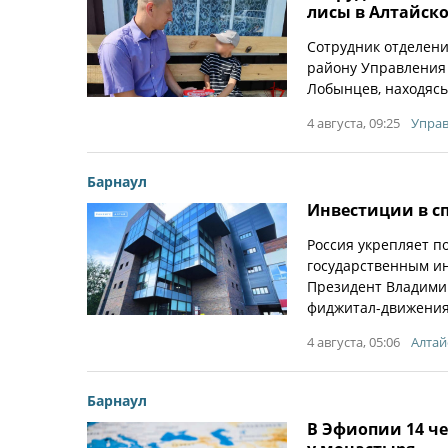
лисы в Алтайск
Сотрудник отделен
району Управления
Лобынцев, находясь 
4 августа, 09:25
Управ
Барнаул
Инвестиции в сп
Россия укрепляет п
государственным и
Президент Владимир
фиджитал-движения
4 августа, 05:06
Алтай
Барнаул
В Эфиопии 14 ч