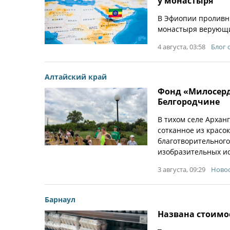
у монастыря
В Эфиопии проливны
монастыря верующих
4 августа, 03:58
Блог 
Алтайский край
Фонд «Милосерд
Белгородчине
В тихом селе Архан
сотканное из красо
благотворительного
изобразительных ис
3 августа, 09:29
Новос
Барнаул
Названа стоимо