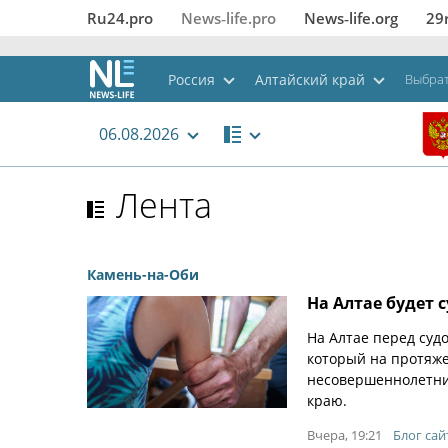
Ru24.pro
News‑life.pro
News‑life.org
29
Россия
Алтайский край
Выбрат
06.08.2026
Лента
Камень-на-Оби
На Алтае будет 
На Алтае перед суд
который на протяже
несовершеннолетним
краю.
Вчера, 19:21
Блог сай