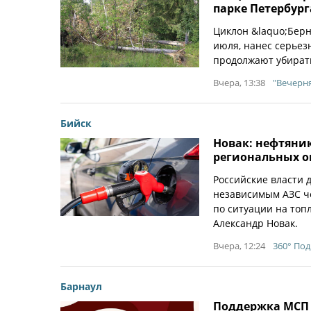
парке Петербург
Циклон &laquo;Берн
июля, нанес серье
продолжают убирать
Вчера, 13:38
"Вечерн
Бийск
Новак: нефтяни
региональных о
Российские власти 
независимым АЗС че
по ситуации на топ
Александр Новак.
Вчера, 12:24
360° По
Барнаул
Поддержка МСП 