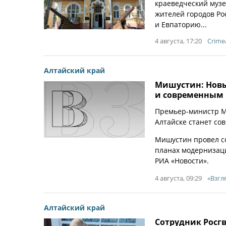
краеведческий музе
жителей городов Рос
и Евпаторию...
4 августа, 17:20
Crime
Алтайский край
Мишустин: Новы
и современным
Премьер-министр М
Алтайске станет со
Мишустин провел со
планах модернизац
РИА «Новости».
4 августа, 09:29
«Взгл
Алтайский край
Сотрудник Росг