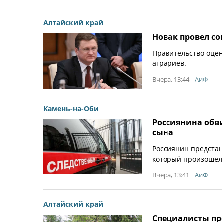
Алтайский край
Новак провел с
Правительство оцен
аграриев.
Вчера, 13:44
АиФ
Камень-на-Оби
Россиянина обви
сына
Россиянин предстан
который произошел, 
Вчера, 13:41
АиФ
Алтайский край
Специалисты пр