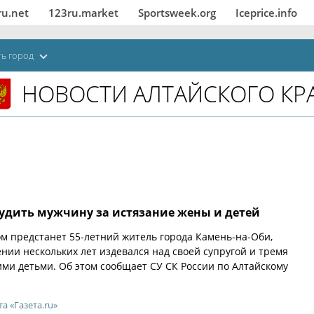
ru.net
123ru.market
Sportsweek.org
Iceprice.info
ь город
НОВОСТИ АЛТАЙСКОГО КР
судить мужчину за истязание жены и детей
ом предстанет 55-летний житель города Камень-на-Оби,
нии нескольких лет издевался над своей супругой и тремя
и детьми. Об этом сообщает СУ СК России по Алтайскому
та «Газета.ru»