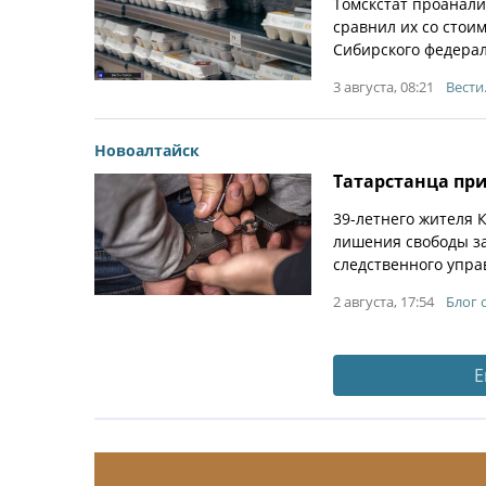
Томскстат проанали
сравнил их со стои
Сибирского федерал
3 августа, 08:21
Вести
Новоалтайск
Татарстанца при
39-летнего жителя 
лишения свободы за
следственного упра
2 августа, 17:54
Блог 
Е