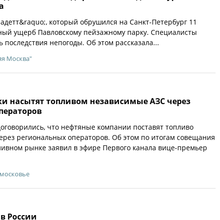
а
адетт&raquo;, который обрушился на Санкт-Петербург 11
зный ущерб Павловскому пейзажному парку. Специалисты
 последствия непогоды. Об этом рассказала...
яя Москва"
ки насытят топливом независимые АЗС через
ператоров
договорились, что нефтяные компании поставят топливо
рез региональных операторов. Об этом по итогам совещания
ливном рынке заявил в эфире Первого канала вице-премьер
дмосковье
в России